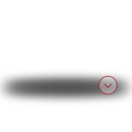
HOME
PRODUKTE
SONDER­MASCHINENBAU