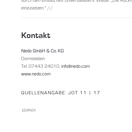
durch den Einsatz des Universallasers. Wälde: ,,Die Rück
einzusetzen." //
Kontakt
Nedo GmbH & Co. KG
Dornstetten
Tel. 07443 24010,
info@nedo.com
www.nedo.com
QUELLENANGABE:
JOT 11 | 17
ZURÜCK