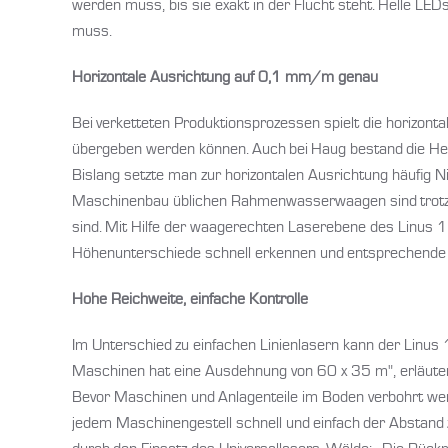
werden muss, bis sie exakt in der Flucht steht. Helle LE
muss.
Horizontale Ausrichtung auf 0,1 mm/m genau
Bei verketteten Produktionsprozessen spielt die horizont
übergeben werden können. Auch bei Haug bestand die Hera
Bislang setzte man zur horizontalen Ausrichtung häufig N
Maschinenbau üblichen Rahmenwasserwaagen sind trotz i
sind. Mit Hilfe der waagerechten Laserebene des Linus 1
Höhenunterschiede schnell erkennen und entsprechend
Hohe Reichweite, einfache Kontrolle
Im Unterschied zu einfachen Linienlasern kann der Linus
Maschinen hat eine Ausdehnung von 60 x 35 m", erläutert 
Bevor Maschinen und Anlagenteile im Boden verbohrt wer
jedem Maschinengestell schnell und einfach der Abstand 