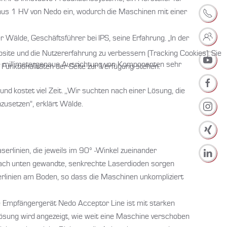
inus 1 HV von Nedo ein, wodurch die Maschinen mit einer
r Wälde, Geschäftsführer bei IPS, seine Erfahrung. „In der
bsite und die Nutzererfahrung zu verbessern (Tracking Cookies). Sie
die millimetergenaue Ausrichtung von Komponenten sehr
Funktionalitäten der Seite zur Verfügung stehen.
d kostet viel Zeit. ,,Wir suchten nach einer Lösung, die
nzusetzen", erklärt Wälde.
serlinien, die jeweils im 90° -Winkel zueinander
Nach unten gewandte, senkrechte Laserdioden sorgen
serlinien am Boden, so dass die Maschinen unkompliziert
ne Empfängergerät Nedo Acceptor Line ist mit starken
ösung wird angezeigt, wie weit eine Maschine verschoben