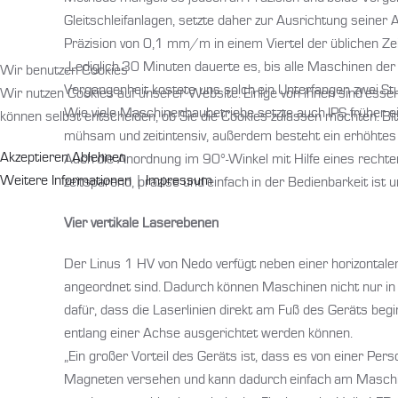
Gleitschleifanlagen, setzte daher zur Ausrichtung seine
Präzision von 0,1 mm/m in einem Viertel der üblichen Ze
„Lediglich 30 Minuten dauerte es, bis alle Maschinen der 
Wir benutzen Cookies
Vergangenheit kostete uns solch ein Unterfangen zwei Stu
Wir nutzen Cookies auf unserer Website. Einige von ihnen sind essen
Wie viele Maschinenbaubetriebe setzte auch IPS früher e
können selbst entscheiden, ob Sie die Cookies zulassen möchten. Bit
mühsam und zeitintensiv, außerdem besteht ein erhöhtes 
Akzeptieren
Ablehnen
Auch die Anordnung im 90°-Winkel mit Hilfe eines rechten 
Weitere Informationen
|
Impressum
zeitsparend, präzise und einfach in der Bedienbarkeit ist 
Vier vertikale Laserebenen
Der Linus 1 HV von Nedo verfügt neben einer horizontalen 3
angeordnet sind. Dadurch können Maschinen nicht nur in
dafür, dass die Laserlinien direkt am Fuß des Geräts beg
entlang einer Achse ausgerichtet werden können.
„Ein großer Vorteil des Geräts ist, dass es von einer Pe
Magneten versehen und kann dadurch einfach am Maschine