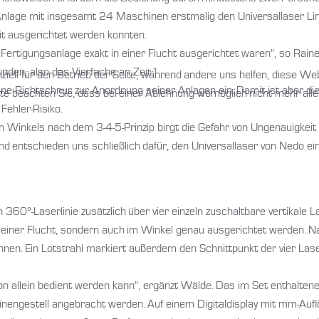
r Anlage mit insgesamt 24 Maschinen erstmalig den Universallaser L
it ausgerichtet werden konnten.
Fertigungsanlage exakt in einer Flucht ausgerichtet waren", so Raine
nden, also das Vierfache an Zeit."
ziell für den Betrieb der Seite, während andere uns helfen, diese We
ine Richtschnur zur Anordnung seiner Anlagen ein. Damit ist aber 
te beachten Sie, dass bei einer Ablehnung womöglich nicht mehr alle 
Fehler-Risiko.
Winkels nach dem 3-4-5-Prinzip birgt die Gefahr von Ungenauigkeit un
und entschieden uns schließlich dafür, den Universallaser von Nedo ei
60°-Laserlinie zusätzlich über vier einzeln zuschaltbare vertikale La
 einer Flucht, sondern auch im Winkel genau ausgerichtet werden. 
innen. Ein Lotstrahl markiert außerdem den Schnittpunkt der vier La
rson allein bedient werden kann", ergänzt Wälde. Das im Set enthalte
ngestell angebracht werden. Auf einem Digitaldisplay mit mm-Aufl