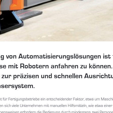
g von Automatisierungslösungen ist 
se mit Robotern anfahren zu können. 
r zur präzisen und schnellen Ausrich
asersystem.
st für Fertigungsbetriebe ein entscheidender Faktor, etwa um Masch
lfen sich viele Unternehmen mit manuellen Hilfsmitteln, wie etwa eine
ensweisen erfordern die Bedienung durch mindestens zwei Personen. 