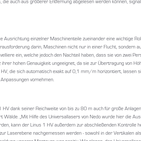
Ds, die auch aus größerer Entfernung abgelesen werden können, signa
ale Ausrichtung einzelner Maschinenteile zueinander eine wichtige R
usforderung darin, Maschinen nicht nur in einer Flucht, sondern au
ivelliere ein, welche jedoch den Nachteil haben, dass sie von zwei 
hrer hohen Genauigkeit ungeeignet, da sie zur Übertragung von Höh
 HV, die sich automatisch exakt auf 0,1 mm/m horizontiert, lassen
e Anpassungen vornehmen.
 1 HV dank seiner Reichweite von bis zu 80 m auch für große Anlag
Wälde. „Mit Hilfe des Universallasers von Nedo wurde hier die Ausr
den, kann der Linus 1 HV außerdem zur abschließenden Kontrolle h
zur Laserebene nachgemessen werden - sowohl in der Vertikalen als 